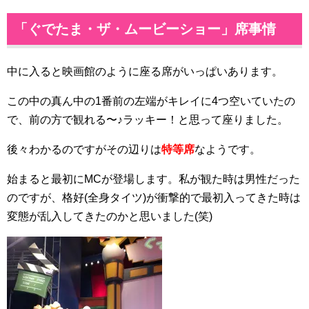
「ぐでたま・ザ・ムービーショー」席事情
中に入ると映画館のように座る席がいっぱいあります。
この中の真ん中の1番前の左端がキレイに4つ空いていたの
で、前の方で観れる〜♪ラッキー！と思って座りました。
後々わかるのですがその辺りは
特等席
なようです。
始まると最初にMCが登場します。私が観た時は男性だった
のですが、格好(全身タイツ)が衝撃的で最初入ってきた時は
変態が乱入してきたのかと思いました(笑)