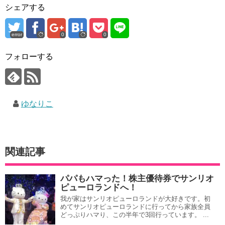
ウ
い
シェアする
で
(
開
新
き
し
ま
い
す
ウ
error
0
0
)
ィ
ン
ド
フォローする
ウ
で
開
き
ま
す
)
ゆなりこ
関連記事
パパもハマった！株主優待券でサンリオ
ピューロランドへ！
我が家はサンリオピューロランドが大好きです。初
めてサンリオピューロランドに行ってから家族全員
どっぷりハマり、この半年で3回行っています。 ...