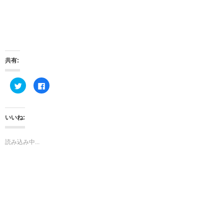
共有:
ク
F
リ
a
ッ
c
ク
e
し
b
て
o
いいね:
T
o
w
k
i
で
t
共
読み込み中...
t
有
e
す
r
る
で
に
共
は
有
ク
(
リ
新
ッ
し
ク
い
し
ウ
て
ィ
く
ン
だ
ド
さ