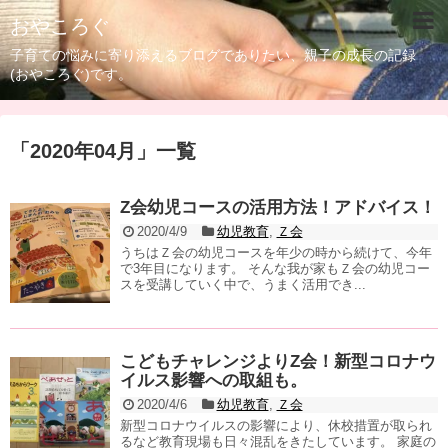
おやころぐ
子育ての悩みに寄り添えるブログでありたい、親子の成長の記録
(おやころぐ)です。
「
2020年04月
」
一覧
Z会幼児コースの活用方法！アドバイス！
2020/4/9
幼児教育
,
Ｚ会
うちはＺ会の幼児コースを年少の時から続けて、今年
で3年目になります。 そんな我が家もＺ会の幼児コー
スを受講していく中で、うまく活用でき...
こどもチャレンジよりZ会！新型コロナウ
イルス影響への取組も。
2020/4/6
幼児教育
,
Ｚ会
新型コロナウイルスの影響により、休校措置が取られ
るなど教育現場も日々混乱をきたしています。 家庭の