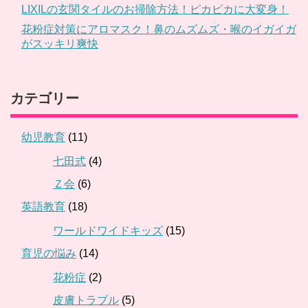
LIXILの玄関タイルのお掃除方法！ピカピカに大変身！
花粉症対策にアロマスク！鼻のムズムズ・喉のイガイガ
がスッキリ爽快
カテゴリー
幼児教育
(11)
七田式
(4)
Ｚ会
(6)
英語教育
(18)
ワールドワイドキッズ
(15)
育児の悩み
(14)
花粉症
(2)
皮膚トラブル
(5)