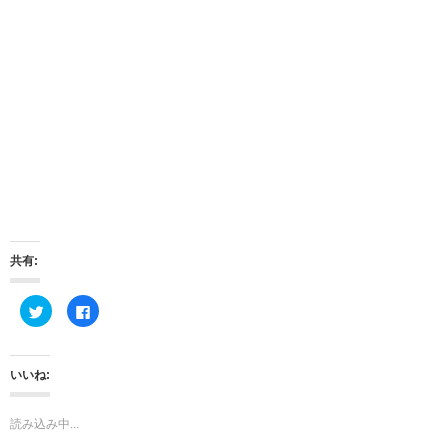
共有:
ク
F
リ
a
ッ
c
ク
e
し
b
て
o
いいね:
T
o
w
k
i
で
t
共
読み込み中...
t
有
e
す