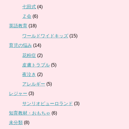
七田式
(4)
Ｚ会
(6)
英語教育
(18)
ワールドワイドキッズ
(15)
育児の悩み
(14)
花粉症
(2)
皮膚トラブル
(5)
夜泣き
(2)
アレルギー
(5)
レジャー
(3)
サンリオピューロランド
(3)
知育教材・おもちゃ
(6)
未分類
(8)