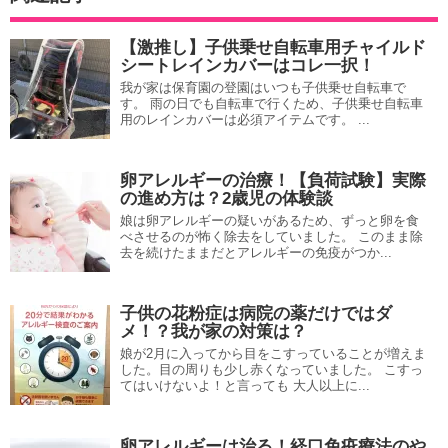
【激推し】子供乗せ自転車用チャイルド
シートレインカバーはコレ一択！
我が家は保育園の登園はいつも子供乗せ自転車で
す。 雨の日でも自転車で行くため、子供乗せ自転車
用のレインカバーは必須アイテムです。 ...
卵アレルギーの治療！【負荷試験】実際
の進め方は？2歳児の体験談
娘は卵アレルギーの疑いがあるため、ずっと卵を食
べさせるのが怖く除去をしていました。 このまま除
去を続けたままだとアレルギーの免疫がつか...
子供の花粉症は病院の薬だけではダ
メ！？我が家の対策は？
娘が2月に入ってから目をこすっていることが増えま
した。目の周りも少し赤くなっていました。 こすっ
てはいけないよ！と言っても 大人以上に...
卵アレルギーは治る！経口免疫療法のや