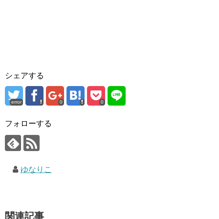
r
る
で
に
共
は
有
ク
(
リ
新
ッ
し
ク
い
し
ウ
て
ィ
く
ン
だ
ド
さ
ウ
い
シェアする
で
(
開
新
き
し
ま
い
す
ウ
error
0
0
)
ィ
ン
ド
フォローする
ウ
で
開
き
ま
す
)
ゆなりこ
関連記事