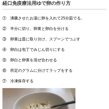
経口免疫療法用ゆで卵の作り方
① 沸騰させたお湯に卵を入れて25分茹でる。
② 半分に切り、卵黄と卵白を分ける
③ 卵黄は皿に取り分け、スプーンでつぶす
④ 卵白は包丁でみじん切りにする
⑤ 卵白と卵黄を混ぜ合わせる
⑥ 所定のグラムに分けてラップをする
⑦ 冷凍保存する