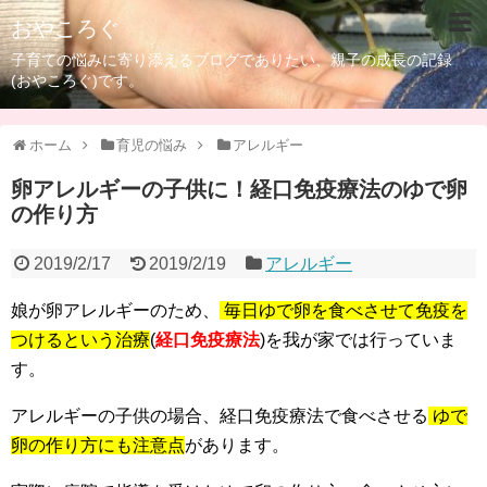
おやころぐ
子育ての悩みに寄り添えるブログでありたい、親子の成長の記録
(おやころぐ)です。
ホーム
育児の悩み
アレルギー
卵アレルギーの子供に！経口免疫療法のゆで卵
の作り方
2019/2/17
2019/2/19
アレルギー
娘が卵アレルギーのため、
毎日ゆで卵を食べさせて免疫を
つけるという治療
(
経口免疫療法
)を我が家では行っていま
す。
アレルギーの子供の場合、経口免疫療法で食べさせる
ゆで
卵の作り方にも注意点
があります。