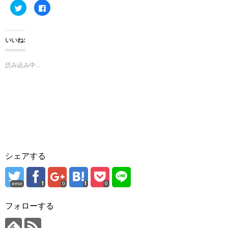
ク
F
リ
a
ッ
c
ク
e
し
b
て
o
いいね:
T
o
w
k
i
で
t
共
読み込み中...
t
有
e
す
r
る
で
に
共
は
有
ク
(
リ
新
ッ
し
ク
い
し
ウ
て
ィ
く
ン
だ
ド
さ
ウ
い
シェアする
で
(
開
新
き
し
ま
い
す
ウ
error
0
0
)
ィ
ン
ド
フォローする
ウ
で
開
き