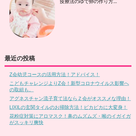
疫療法のゆで卵の作り方...
最近の投稿
Z会幼児コースの活用方法！アドバイス！
こどもチャレンジよりZ会！新型コロナウイルス影響へ
の取組も。
アグネスチャン流子育て法ならＺ会がオススメな理由！
LIXILの玄関タイルのお掃除方法！ピカピカに大変身！
花粉症対策にアロマスク！鼻のムズムズ・喉のイガイガ
がスッキリ爽快