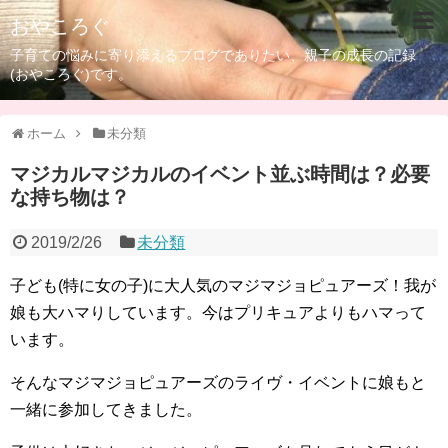
おやころぐ
子育ての悩みに寄り添えるブログでありたい、親子の成長の記録
(おやころぐ)です。
ホーム
未分類
マジカルマジカルのイベント並ぶ時間は？必要
な持ち物は？
2019/2/26
未分類
子ども(特に女の子)に大人気のマジマジョピュアーズ！我が
娘も大ハマりしています。今はプリキュアよりもハマって
います。
そんなマジマジョピュアーズのライヴ・イベントに娘もと
一緒に参加してきました。