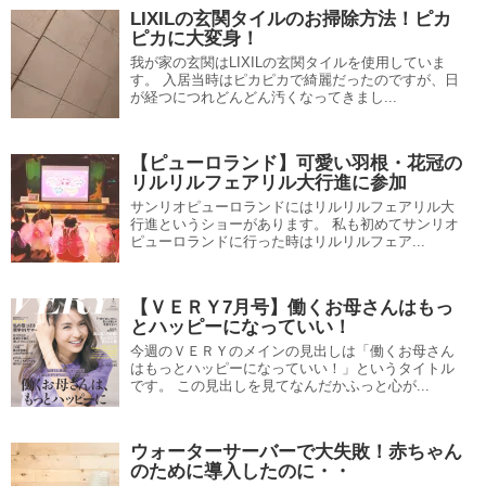
LIXILの玄関タイルのお掃除方法！ピカ
ピカに大変身！
我が家の玄関はLIXILの玄関タイルを使用していま
す。 入居当時はピカピカで綺麗だったのですが、日
が経つにつれどんどん汚くなってきまし...
【ピューロランド】可愛い羽根・花冠の
リルリルフェアリル大行進に参加
サンリオピューロランドにはリルリルフェアリル大
行進というショーがあります。 私も初めてサンリオ
ピューロランドに行った時はリルリルフェア...
【ＶＥＲＹ7月号】働くお母さんはもっ
とハッピーになっていい！
今週のＶＥＲＹのメインの見出しは「働くお母さん
はもっとハッピーになっていい！」というタイトル
です。 この見出しを見てなんだかふっと心が...
ウォーターサーバーで大失敗！赤ちゃん
のために導入したのに・・