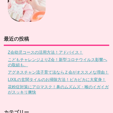
最近の投稿
Z会幼児コースの活用方法！アドバイス！
こどもチャレンジよりZ会！新型コロナウイルス影響へ
の取組も。
アグネスチャン流子育て法ならＺ会がオススメな理由！
LIXILの玄関タイルのお掃除方法！ピカピカに大変身！
花粉症対策にアロマスク！鼻のムズムズ・喉のイガイガ
がスッキリ爽快
カテゴリー