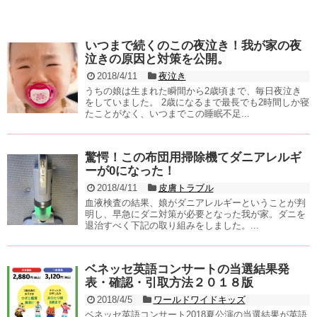
いつまで続くのこの夜泣き！我が家の夜
泣きの原因と対策を公開。
2018/4/11
夜泣き
うちの娘は生まれた瞬間から2歳頃まで、毎日夜泣き
をしていました。 2歳になるまで最長でも2時間しか寝
たことがなく、いつまでこの睡眠不足...
驚愕！この布団用掃除機てダニアレルギ
ーが0になった！
2018/4/11
皮膚トラブル
血液検査の結果、娘がダニアレルギーということが判
明し、早急にダニ対策が必要となった我が家。ダニを
退治すべく下記の取り組みをしました。...
ベネッセ英語コンサートの当選結果発
表・確認・引取方法２０１８版
2018/4/5
ワールドワイドキッズ
ベネッセ英語コンサート2018夏公演の当選結果が英語