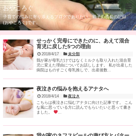
おやころぐ
子育ての悩みに寄り添えるブログでありたい、親子の成長の記録
(おやころぐ)です。
せっかく完母にできたのに、あえて混合
育児に戻した5つの理由
2018/4/17
未分類
我が家が母乳だけではなくミルクも取り入れた混合育
児に変えた理由についてお話しします。 私が出産した
病院はものすごく母乳推しで、出産後数...
夜泣きの悩みを抱えるアナタへ
2018/4/14
夜泣き
こちらは夜泣きに悩むアナタに向けた記事です。 こん
な風に思っている方に読んでもらいたいと思って書き
ました。
...
我が家のネフスピールの遊び方とパター