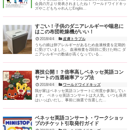
会員の方より発表されましたね！ ワールドワイドキッ
ズやこどもちゃれんじEnglis...
すごい！子供のダニアレルギーや喘息に
はこの布団乾燥機がいい！
2018/4/4
皮膚トラブル
うちの娘は卵アレルギーがあるため血液検査を定期的
に受けていました。 血液検査を2回目に受けた時に ダ
ニアレルギーの数値が高くなっている...
裏技公開！？倍率高しベネッセ英語コン
サートの当選確率アップ法
2018/4/4
ワールドワイドキッズ
我が家はベネッセ英語コンサートに何度か参加してい
ます。 ベネッセ英語コンサートは大人気。いつも座席
はいっぱいだし、事前に抽選で当選した...
ベネッセ英語コンサート・ワークショッ
プのチケット引取発行ガイド