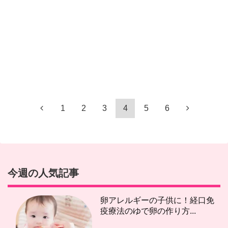
1
2
3
4
5
6
今週の人気記事
卵アレルギーの子供に！経口免
疫療法のゆで卵の作り方...