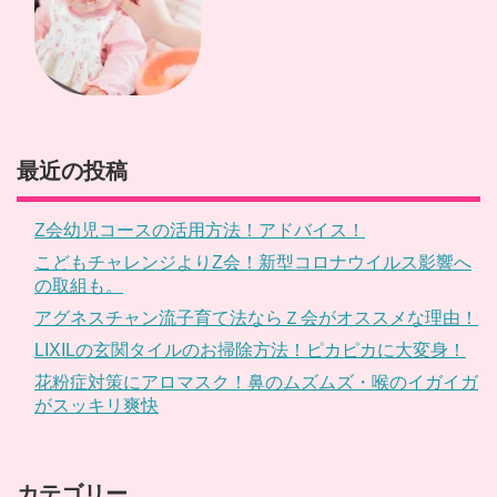
最近の投稿
Z会幼児コースの活用方法！アドバイス！
こどもチャレンジよりZ会！新型コロナウイルス影響へ
の取組も。
アグネスチャン流子育て法ならＺ会がオススメな理由！
LIXILの玄関タイルのお掃除方法！ピカピカに大変身！
花粉症対策にアロマスク！鼻のムズムズ・喉のイガイガ
がスッキリ爽快
カテゴリー