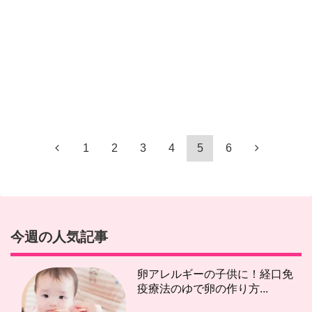
1
2
3
4
5
6
今週の人気記事
卵アレルギーの子供に！経口免
疫療法のゆで卵の作り方...