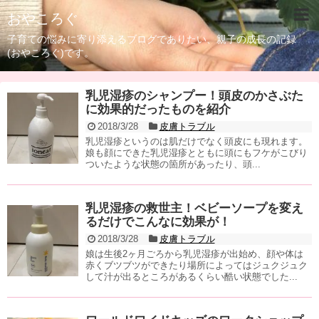
おやころぐ
子育ての悩みに寄り添えるブログでありたい、親子の成長の記録
(おやころぐ)です。
乳児湿疹のシャンプー！頭皮のかさぶた
に効果的だったものを紹介
2018/3/28
皮膚トラブル
乳児湿疹というのは肌だけでなく頭皮にも現れます。
娘も顔にできた乳児湿疹とともに頭にもフケがこびり
ついたような状態の箇所があったり、頭...
乳児湿疹の救世主！ベビーソープを変え
るだけでこんなに効果が！
2018/3/28
皮膚トラブル
娘は生後2ヶ月ごろから乳児湿疹が出始め、顔や体は
赤くブツブツができたり場所によってはジュクジュク
して汁が出るところがあるくらい酷い状態でした...