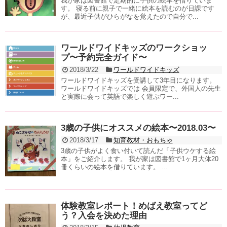
我が家は図書館で定期的に子供の絵本を借りていま
す。 寝る前に親子で一緒に絵本を読むのが日課です
が、最近子供がひらがなを覚えたので自分で...
ワールドワイドキッズのワークショッ
プ〜予約完全ガイド〜
2018/3/22
ワールドワイドキッズ
ワールドワイドキッズを受講して3年目になります。
ワールドワイドキッズでは 会員限定で、外国人の先生
と実際に会って英語で楽しく遊ぶワー...
3歳の子供にオススメの絵本〜2018.03〜
2018/3/17
知育教材・おもちゃ
3歳の子供がよく食い付いて読んだ「子供ウケする絵
本」をご紹介します。 我が家は図書館で1ヶ月大体20
冊くらいの絵本を借りています。 ...
体験教室レポート！めばえ教室ってど
う？入会を決めた理由